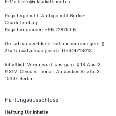
E-Mail:
info@claudiathonet.de
New Leadership Masterclass
Moderation Masterclass
Registergericht: Amtsgericht Berlin-
Charlottenburg
Weiterbildungen
Registernummer: HRB 228764 B
KI für Coaches
KI für Führungskräfte
Umsatzsteuer-Identifikationsnummer gem. §
Veränderung gestalten
27a Umsatzsteuergesetz: DE344713613
Retros effektiv gestalten
Hybrides Projektmanagement
Inhaltlich Verantwortliche gem. § 18 Abs. 2
MStV: Claudia Thonet, Ahlbecker Straße 2,
Beratung
10437 Berlin
Agile Organisationsentwicklung
Agile Teams
Agile Führung
Haftungsausschluss
Transformation Coach
Haftung für Inhalte
Strategieberatung