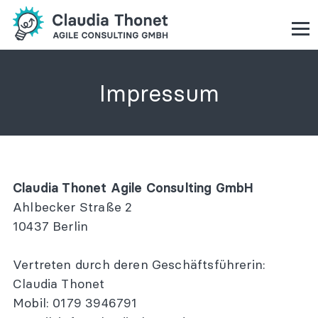
Zum
Inhalt
springen
Ausbildungen
Offene Ausbildungen
Impressum
Agile Coach Ausbildung
Agile Facilitator Ausbildung
(Agile) Vertriebscoach Ausbildung
OKR Coach Ausbildung
Claudia Thonet Agile Consulting GmbH
Inhouse Ausbildungen
Ahlbecker Straße 2
Kommunikationstrainer Ausbildung
10437 Berlin
Agile Führung Ausbildung
Vertreten durch deren Geschäftsführerin:
Master Class und Weiterbildungen
Claudia Thonet
Masterclasses
Mobil: 0179 3946791
Masterclass für fortgeschrittene Coaches