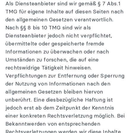
Als Diensteanbieter sind wir gemäß § 7 Abs.1
TMG für eigene Inhalte auf diesen Seiten nach
Webinare
den allgemeinen Gesetzen verantwortlich.
Wissen
Nach §§ 8 bis 10 TMG sind wir als
Diensteanbieter jedoch nicht verpflichtet,
Blog
übermittelte oder gespeicherte fremde
Bücher/Publikationen
Informationen zu überwachen oder nach
Agile Methoden
Umständen zu forschen, die auf eine
Youtube-Videos
rechtswidrige Tätigkeit hinweisen.
Downloadbereich
Verpflichtungen zur Entfernung oder Sperrung
Newsletter
der Nutzung von Informationen nach den
allgemeinen Gesetzen bleiben hiervon
Über uns
unberührt. Eine diesbezügliche Haftung ist
Team und Berater
jedoch erst ab dem Zeitpunkt der Kenntnis
einer konkreten Rechtsverletzung möglich. Bei
Referenzen
Bekanntwerden von entsprechenden
Kontakt
Rechtsverletzungen werden wir diese Inhalte