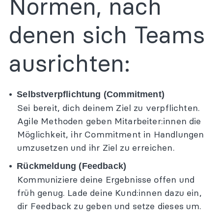
Normen, nach
Webinare
denen sich Teams
Wissen
ausrichten:
Blog
Bücher/Publikationen
Agile Methoden
Selbstverpflichtung (Commitment)
Youtube-Videos
Sei bereit, dich deinem Ziel zu verpflichten.
Downloadbereich
Agile Methoden geben Mitarbeiter:innen die
Möglichkeit, ihr Commitment in Handlungen
Newsletter
umzusetzen und ihr Ziel zu erreichen.
Über uns
Rückmeldung (Feedback)
Team und Berater
Kommuniziere deine Ergebnisse offen und
Referenzen
früh genug. Lade deine Kund:innen dazu ein,
dir Feedback zu geben und setze dieses um.
Kontakt