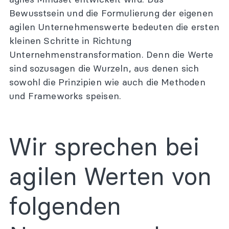
New Leadership Masterclass
Bewusstsein und die Formulierung der eigenen
agilen Unternehmenswerte bedeuten die ersten
Moderation Masterclass
kleinen Schritte in Richtung
Weiterbildungen
Unternehmenstransformation. Denn die Werte
KI für Coaches
sind sozusagen die Wurzeln, aus denen sich
KI für Führungskräfte
sowohl die Prinzipien wie auch die Methoden
Veränderung gestalten
und Frameworks speisen.
Retros effektiv gestalten
Hybrides Projektmanagement
Wir sprechen bei
Beratung
Agile Organisationsentwicklung
agilen Werten von
Agile Teams
Agile Führung
folgenden
Transformation Coach
Strategieberatung