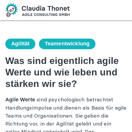
Zum
Inhalt
springen
Ausbildungen
Offene Ausbildungen
Agile Coach Ausbildung
Agilität
Teamentwicklung
Agile Facilitator Ausbildung
Was sind eigentlich agile
(Agile) Vertriebscoach Ausbildung
Werte und wie leben und
OKR Coach Ausbildung
Inhouse Ausbildungen
stärken wir sie?
Kommunikationstrainer Ausbildung
Agile Führung Ausbildung
sind psychologisch betrachtet
Agile Werte
Handlungsimpulse und dienen als Basis für agile
Master Class und Weiterbildungen
Teams und Organisationen. Sie geben die
Masterclasses
Richtung vor, in der Agilität gelebt und ein
Masterclass für fortgeschrittene Coaches
agiles Mindset entwickelt wird. Das